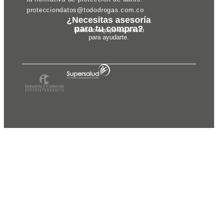
protecciondatos@tododrogas.com.co
¿Necesitas asesoría
para tu compra?
Nuestro equipo está listo
para ayudarte.