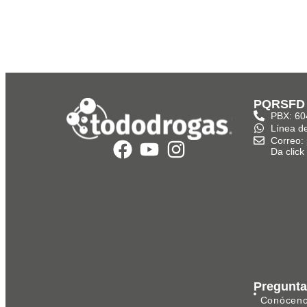
PQRSFD
PBX: 60
Línea d
Correo:
Da clic
Pregunta
Conócen