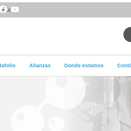
om.co
tafolio
Alianzas
Donde estamos
Cont