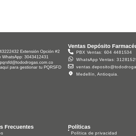
Ventas Depósito Farmacé
43222432 Extensión Opción #2
PBX Ventas: 604 4481534
e WhatsApp: 3043412431
WhatsApp Ventas: 3128152
 pqrsfd@tododrogas.com.co
ventas.deposito@tododrog
k aquí para gestionar tu PQRSFD
Medellín, Antioquia.
s Frecuentes
Políticas
os
Política de privacidad