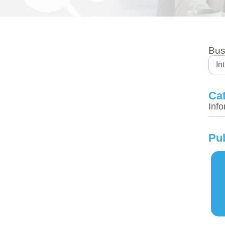
Bus
Ca
Inf
Pub