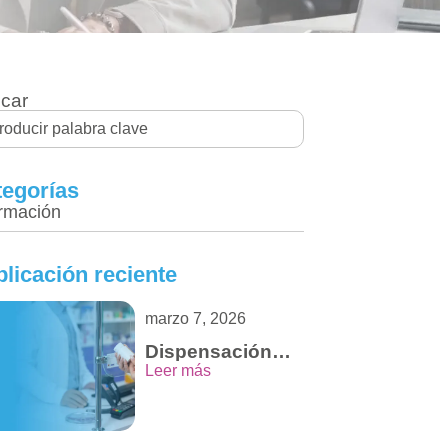
car
tegorías
ormación
licación reciente
marzo 7, 2026
Dispensación
Segura de
Leer más
Tecnologías en
Salud para
nuestros
Clientes y