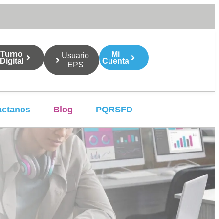
Turno
Mi
Usuario
Digital
Cuenta
EPS
áctanos
Blog
PQRSFD