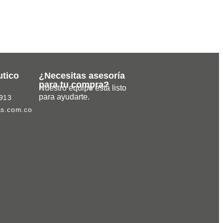
Usuarios
utico
¿Necesitas asesoría
para tu compra?
Nuestro equipo está listo
para ayudarte.
913
as.com.co