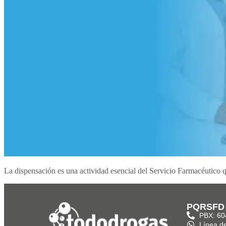
La dispensación es una actividad esencial del Servicio Farmacéutico
PQRSFD
PBX: 60
Línea d