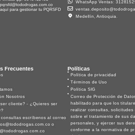
WhatsApp Ventas: 3128152
 pqrsfd@tododrogas.com.co
ventas.deposito@tododrog
k aquí para gestionar tu PQRSFD
Medellín, Antioquia.
s Frecuentes
Políticas
os
Política de privacidad
Términos de Uso
tamos
Política SIG
on Nosotros
Correo de Protección de Dato
habilitado para que los titula
ser cliente? - ¿Quieres ser
realizar consultas, solicitude
r?
sobre el tratamiento de sus d
consultas escríbenos al correo
personales, y ejercer sus der
nos@tododrogas.com.co o
conforme a la normativa de pr
ca@tododrogas.com.co