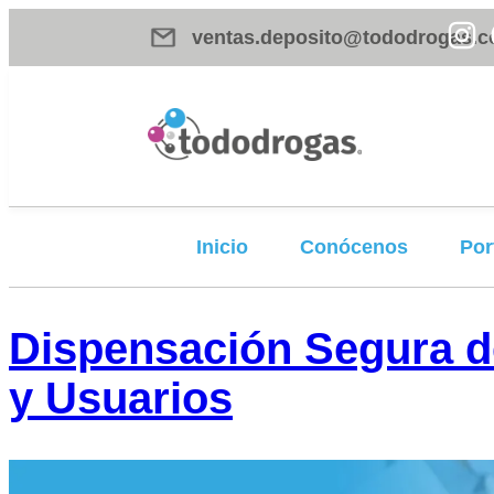
ventas.deposito@tododrogas.c
Inicio
Conócenos
Por
Dispensación Segura de
y Usuarios