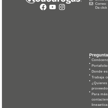
Correo:
Da clic
Pregunta
Conócen
Portafolio
Donde es
Trabaja c
¿Quieres 
proveedo
Para más 
contacte
lineaeti