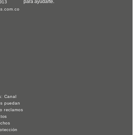
para ayudarte.
913
as.com.co
s: Canal
res puedan
s o reclamos
atos
echos
otección