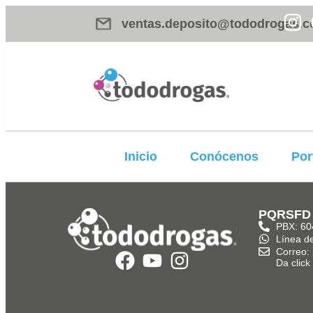
ventas.deposito@tododrogas.c
Inicio
Conócenos
Por
PQRSFD
PBX: 60
Línea d
Correo:
Da clic