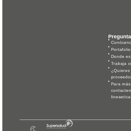
Pregunta
Conócen
Portafolio
Donde es
Trabaja c
¿Quieres 
proveedo
Para más 
contacte
lineaeti