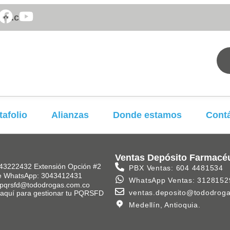
om.co
tafolio
Alianzas
Donde estamos
Cont
Ventas Depósito Farmacé
43222432 Extensión Opción #2
PBX Ventas: 604 4481534
e WhatsApp: 3043412431
WhatsApp Ventas: 3128152
 pqrsfd@tododrogas.com.co
ventas.deposito@tododrog
k aquí para gestionar tu PQRSFD
Medellín, Antioquia.