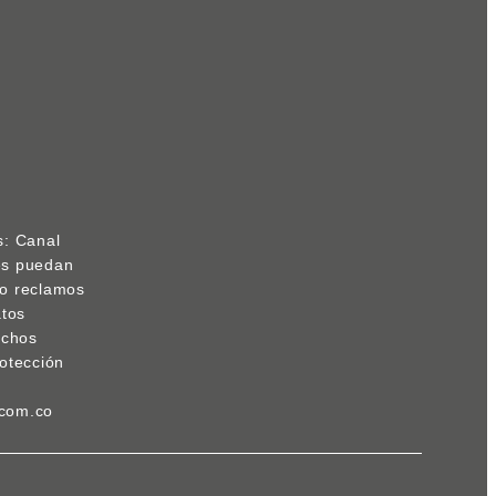
s: Canal
res puedan
s o reclamos
atos
echos
otección
.com.co