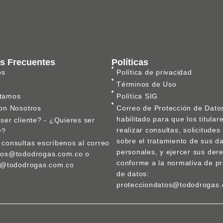
s Frecuentes
Políticas
os
Política de privacidad
Términos de Uso
tamos
Política SIG
on Nosotros
Correo de Protección de Dato
habilitado para que los titula
ser cliente? - ¿Quieres ser
realizar consultas, solicitude
r?
sobre el tratamiento de sus d
consultas escríbenos al correo
personales, y ejercer sus der
nos@tododrogas.com.co o
conforme a la normativa de pr
ca@tododrogas.com.co
de datos:
protecciondatos@tododrogas