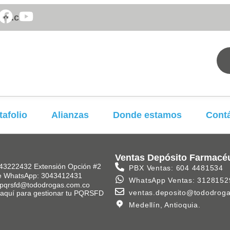
om.co
tafolio
Alianzas
Donde estamos
Cont
Ventas Depósito Farmacé
43222432 Extensión Opción #2
PBX Ventas: 604 4481534
e WhatsApp: 3043412431
WhatsApp Ventas: 3128152
 pqrsfd@tododrogas.com.co
ventas.deposito@tododrog
k aquí para gestionar tu PQRSFD
Medellín, Antioquia.