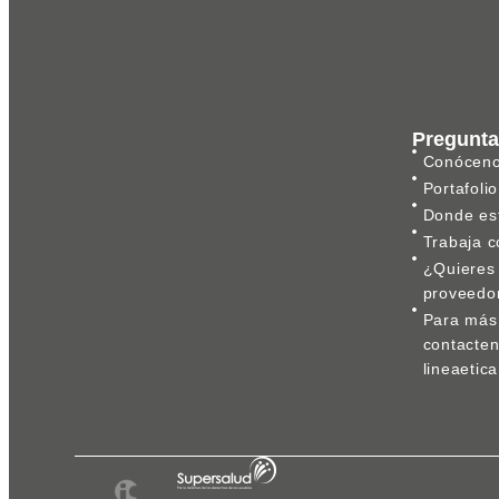
Pregunta
Conócen
Portafolio
Donde es
Trabaja c
¿Quieres 
proveedo
Para más 
contacte
lineaeti