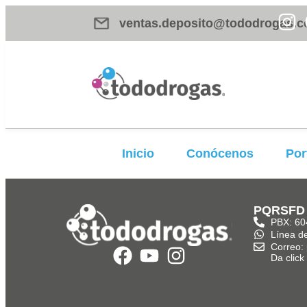
ventas.deposito@tododrogas.c
Inicio
Conócenos
Por
PQRSFD
PBX: 60
Línea d
Correo:
Da clic