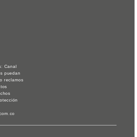
s: Canal
res puedan
s o reclamos
atos
echos
otección
.com.co