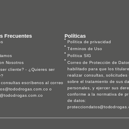
s Frecuentes
Políticas
os
Política de privacidad
Términos de Uso
tamos
Política SIG
on Nosotros
Correo de Protección de Dato
habilitado para que los titula
ser cliente? - ¿Quieres ser
realizar consultas, solicitude
r?
sobre el tratamiento de sus d
consultas escríbenos al correo
personales, y ejercer sus der
nos@tododrogas.com.co o
conforme a la normativa de pr
ca@tododrogas.com.co
de datos:
protecciondatos@tododrogas