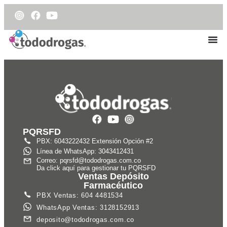
PQRSFD
PBX: 6043222432 Extensión Opción #2
Línea de WhatsApp: 3043412431
Correo: pqrsfd@tododrogas.com.co
Da click aquí para gestionar tu PQRSFD
Ventas Depósito
Farmacéutico
PBX Ventas: 604 4481534
WhatsApp Ventas: 3128152913
deposito@tododrogas.com.co