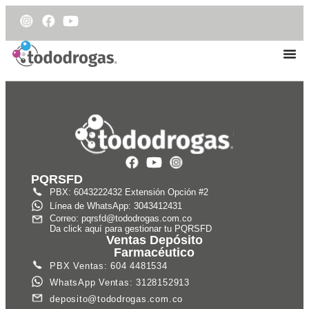
PQRSFD
PBX: 6043222432 Extensión Opción #2
Línea de WhatsApp: 3043412431
Correo: pqrsfd@tododrogas.com.co
Da click aquí para gestionar tu PQRSFD
Ventas Depósito
Farmacéutico
PBX Ventas: 604 4481534
WhatsApp Ventas: 3128152913
deposito@tododrogas.com.co