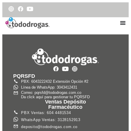
PQRSFD
PBX: 6043222432 Extensión Opción #2
Línea de WhatsApp: 3043412431
Correo: pqrsfd@tododrogas.com.co
Da click aquí para gestionar tu PQRSFD
Ventas Depósito
Farmacéutico
PBX Ventas: 604 4481534
WhatsApp Ventas: 3128152913
deposito@tododrogas.com.co