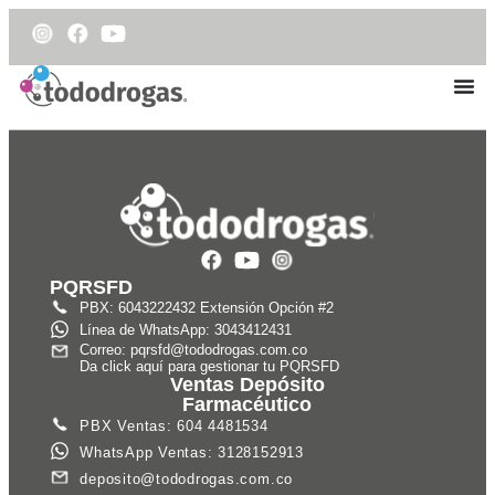
PQRSFD
PBX: 6043222432 Extensión Opción #2
Línea de WhatsApp: 3043412431
Correo: pqrsfd@tododrogas.com.co
Da click aquí para gestionar tu PQRSFD
Ventas Depósito
Farmacéutico
PBX Ventas: 604 4481534
WhatsApp Ventas: 3128152913
deposito@tododrogas.com.co