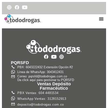
PQRSFD
PBX: 6043222432 Extensión Opción #2
Línea de WhatsApp: 3043412431
Correo: pqrsfd@tododrogas.com.co
Da click aquí para gestionar tu PQRSFD
Ventas Depósito
Farmacéutico
PBX Ventas: 604 4481534
WhatsApp Ventas: 3128152913
deposito@tododrogas.com.co