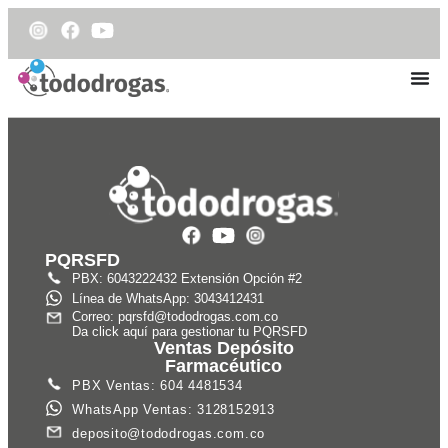
PQRSFD
PBX: 6043222432 Extensión Opción #2
Línea de WhatsApp: 3043412431
Correo: pqrsfd@tododrogas.com.co
Da click aquí para gestionar tu PQRSFD
Ventas Depósito
Farmacéutico
PBX Ventas: 604 4481534
WhatsApp Ventas: 3128152913
deposito@tododrogas.com.co