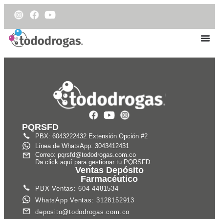
PQRSFD
PBX: 6043222432 Extensión Opción #2
Línea de WhatsApp: 3043412431
Correo: pqrsfd@tododrogas.com.co
Da click aquí para gestionar tu PQRSFD
Ventas Depósito
Farmacéutico
PBX Ventas: 604 4481534
WhatsApp Ventas: 3128152913
deposito@tododrogas.com.co