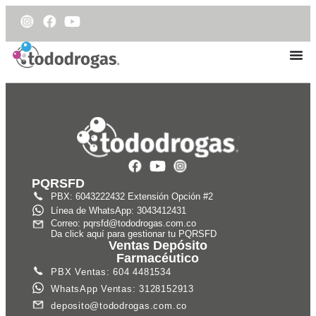
PQRSFD
PBX: 6043222432 Extensión Opción #2
Línea de WhatsApp: 3043412431
Correo: pqrsfd@tododrogas.com.co
Da click aquí para gestionar tu PQRSFD
Ventas Depósito
Farmacéutico
PBX Ventas: 604 4481534
WhatsApp Ventas: 3128152913
deposito@tododrogas.com.co