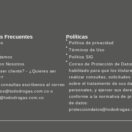
s Frecuentes
Políticas
os
Política de privacidad
Términos de Uso
tamos
Política SIG
on Nosotros
Correo de Protección de Dato
habilitado para que los titula
ser cliente? - ¿Quieres ser
realizar consultas, solicitude
r?
sobre el tratamiento de sus d
consultas escríbenos al correo
personales, y ejercer sus der
nos@tododrogas.com.co o
conforme a la normativa de pr
ca@tododrogas.com.co
de datos:
protecciondatos@tododrogas