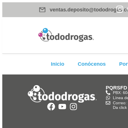
ventas.deposito@tododrogas.c
Inicio
Conócenos
Por
PQRSFD
PBX: 60
Línea d
Correo:
Da clic