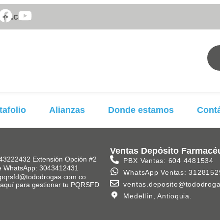
om.co
tafolio
Alianzas
Donde estamos
Cont
Ventas Depósito Farmacé
43222432 Extensión Opción #2
PBX Ventas: 604 4481534
e WhatsApp: 3043412431
WhatsApp Ventas: 3128152
 pqrsfd@tododrogas.com.co
ventas.deposito@tododrog
k aquí para gestionar tu PQRSFD
Medellín, Antioquia.