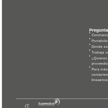
Pregunta
Conócen
Portafolio
Donde es
Trabaja c
¿Quieres 
proveedo
Para más 
contacte
lineaeti