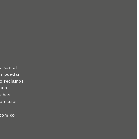
s: Canal
res puedan
s o reclamos
atos
echos
otección
.com.co