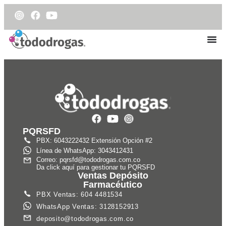
PQRSFD
PBX: 6043222432 Extensión Opción #2
Línea de WhatsApp: 3043412431
Correo: pqrsfd@tododrogas.com.co
Da click aquí para gestionar tu PQRSFD
Ventas Depósito
Farmacéutico
PBX Ventas: 604 4481534
WhatsApp Ventas: 3128152913
deposito@tododrogas.com.co