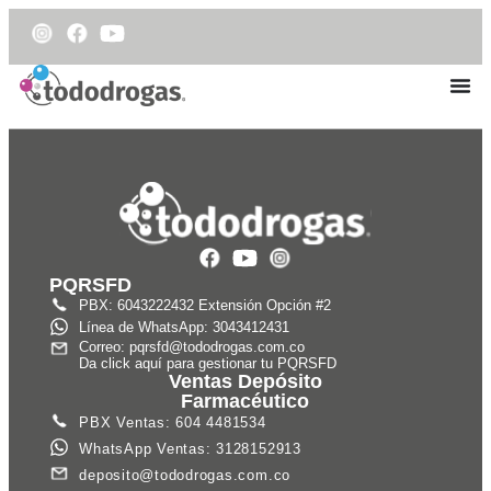
PQRSFD
PBX: 6043222432 Extensión Opción #2
Línea de WhatsApp: 3043412431
Correo: pqrsfd@tododrogas.com.co
Da click aquí para gestionar tu PQRSFD
Ventas Depósito
Farmacéutico
PBX Ventas: 604 4481534
WhatsApp Ventas: 3128152913
deposito@tododrogas.com.co