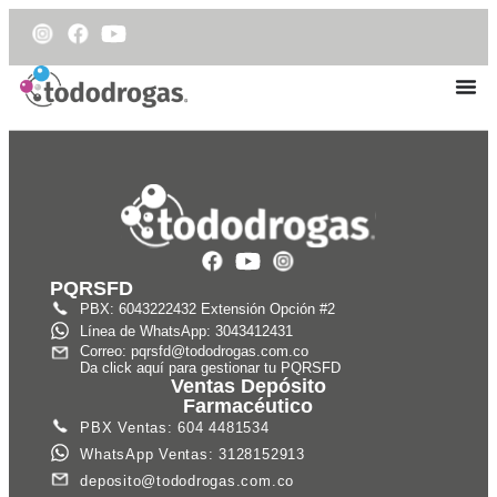
PQRSFD
PBX: 6043222432 Extensión Opción #2
Línea de WhatsApp: 3043412431
Correo: pqrsfd@tododrogas.com.co
Da click aquí para gestionar tu PQRSFD
Ventas Depósito
Farmacéutico
PBX Ventas: 604 4481534
WhatsApp Ventas: 3128152913
deposito@tododrogas.com.co