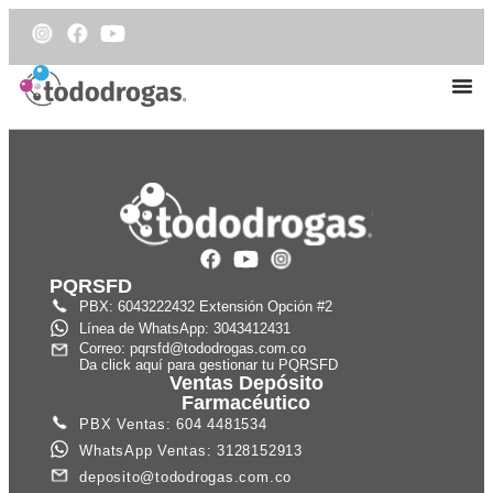
PQRSFD
PBX: 6043222432 Extensión Opción #2
Línea de WhatsApp: 3043412431
Correo: pqrsfd@tododrogas.com.co
Da click aquí para gestionar tu PQRSFD
Ventas Depósito
Farmacéutico
PBX Ventas: 604 4481534
WhatsApp Ventas: 3128152913
deposito@tododrogas.com.co