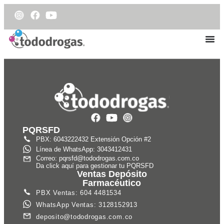
PQRSFD
PBX: 6043222432 Extensión Opción #2
Línea de WhatsApp: 3043412431
Correo: pqrsfd@tododrogas.com.co
Da click aquí para gestionar tu PQRSFD
Ventas Depósito
Farmacéutico
PBX Ventas: 604 4481534
WhatsApp Ventas: 3128152913
deposito@tododrogas.com.co