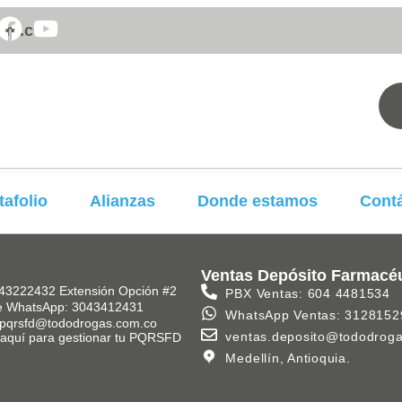
om.co
tafolio
Alianzas
Donde estamos
Cont
Ventas Depósito Farmacé
43222432 Extensión Opción #2
PBX Ventas: 604 4481534
e WhatsApp: 3043412431
WhatsApp Ventas: 3128152
 pqrsfd@tododrogas.com.co
ventas.deposito@tododrog
k aquí para gestionar tu PQRSFD
Medellín, Antioquia.