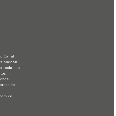
s: Canal
res puedan
s o reclamos
atos
echos
otección
.com.co