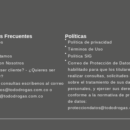
s Frecuentes
Políticas
os
Política de privacidad
Términos de Uso
tamos
Política SIG
on Nosotros
Correo de Protección de Dato
habilitado para que los titula
ser cliente? - ¿Quieres ser
realizar consultas, solicitude
r?
sobre el tratamiento de sus d
consultas escríbenos al correo
personales, y ejercer sus der
nos@tododrogas.com.co o
conforme a la normativa de pr
ca@tododrogas.com.co
de datos:
protecciondatos@tododrogas