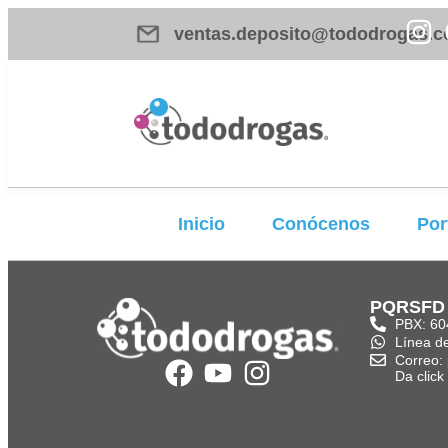
ventas.deposito@tododrogas.c
Inicio
Conócenos
Por
PQRSFD
PBX: 60
Línea d
Correo:
Da clic