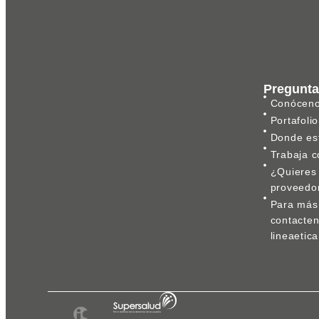
Pregunta
Conócen
Portafolio
Donde es
Trabaja c
¿Quieres 
proveedo
Para más 
contacte
lineaeti