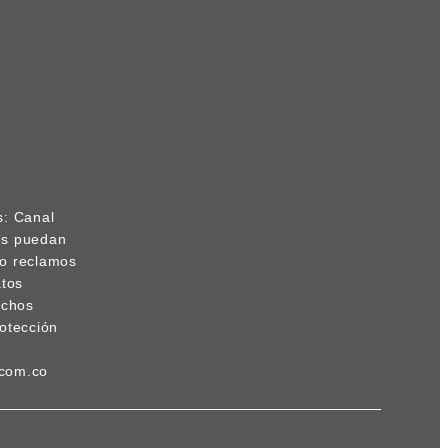
s: Canal
res puedan
s o reclamos
atos
echos
otección
.com.co