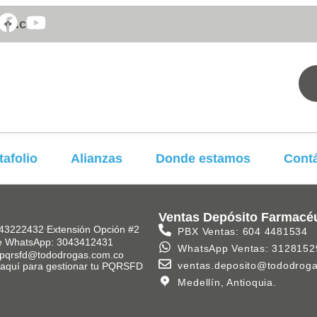
om.co
tafolio
Alianzas
Donde estamos
Cont
Ventas Depósito Farmacé
43222432 Extensión Opción #2
PBX Ventas: 604 4481534
e WhatsApp: 3043412431
WhatsApp Ventas: 3128152
 pqrsfd@tododrogas.com.co
ventas.deposito@tododrog
k aquí para gestionar tu PQRSFD
Medellín, Antioquia.